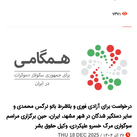
7371
درخواست برای آزادی فوری و بلاشرط بانو نرگس محمدی و
© Image Copyrights Title
سایر دستگیر شدگان در شهر مشهد، ایران، حین برگزاری مراسم
سوگواری مرگ خسرو علیکردی، وکیل حقوق بشر
27 آذر 1404 /
THU 18 DEC 2025