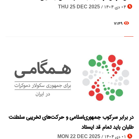
04 دی 1404 /
THU 25 DEC 2025
7149
در برابر سرکوب جمهوری‌اسلامی و حرکت‌های تخریبی سلطنت
© Image Copyrights Title
طلبان باید تمام قد ایستاد
01 دی 1404 /
MON 22 DEC 2025