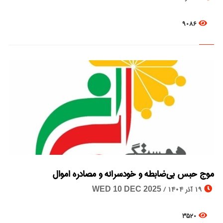
9086
موج حبس بی‌ضابطه و خودسرانه و مصادره اموال
© Image Copyrights Title
19 آذر 1404 /
WED 10 DEC 2025
3520