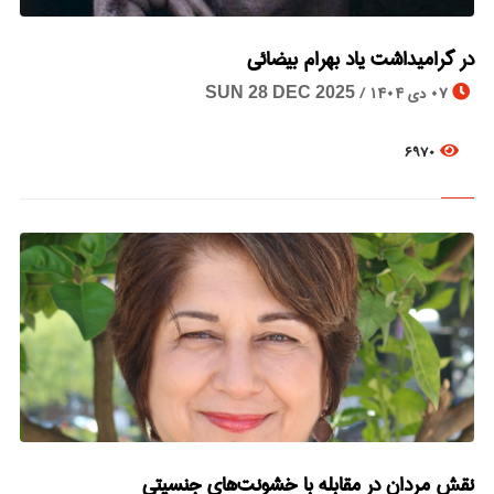
در گرامیداشت یاد بهرام بیضائی
© Image Copyrights Title
07 دی 1404 /
SUN 28 DEC 2025
6970
نقش مردان در مقابله با خشونت‌های جنسیتی
© Image Copyrights Title