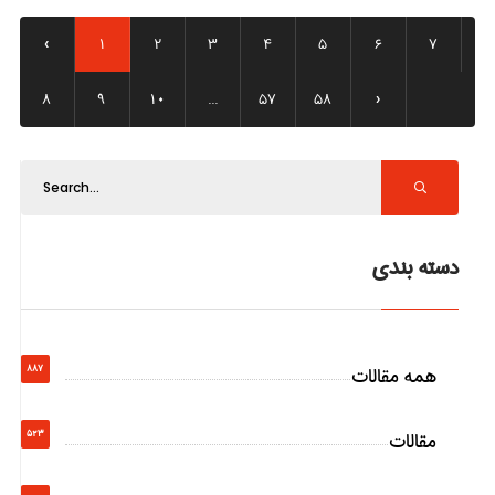
‹
1
2
3
4
5
6
7
8
9
10
...
57
58
›
دسته بندی
همه مقالات
887
مقالات
523