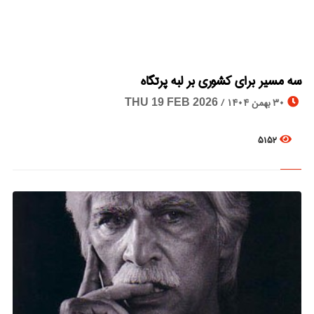
سه مسیر برای کشوری بر لبه پرتگاه
© Image Copyrights Title
30 بهمن 1404 /
THU 19 FEB 2026
5152