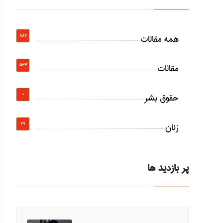
همه مقالات
887
مقالات
523
حقوق بشر
0
زنان
29
پر بازدید ها