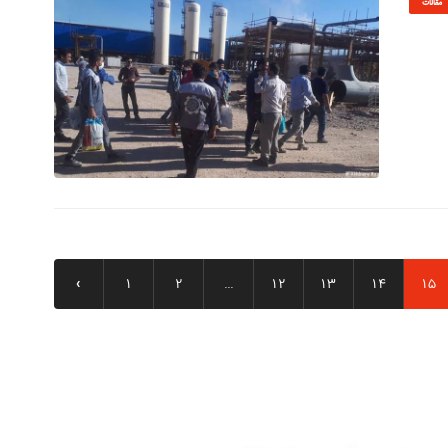
مقالات
© Image Copyrights Title
‹
1
2
...
12
13
14
15