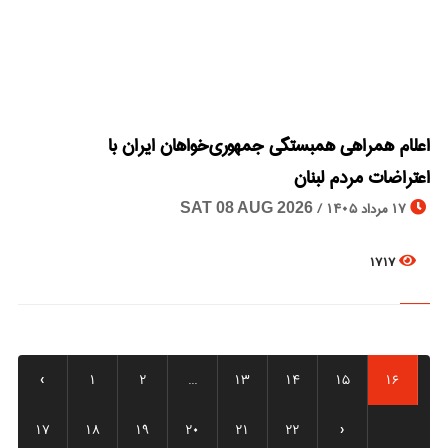
© Image Copyrights Title
اعلام همراهی همبستگی جمهوری‌خواهان ایران با
اعتراضات مردم لبنان
17 مرداد 1405 /
SAT 08 AUG 2026
1717
‹
1
2
...
13
14
15
16
17
18
19
20
21
22
›