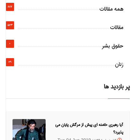
همه مقالات
887
مقالات
523
حقوق بشر
0
زنان
29
پر بازدید ها
آیا رهبری خامنه ای پیش از مرگش پایان می
پذیرد؟