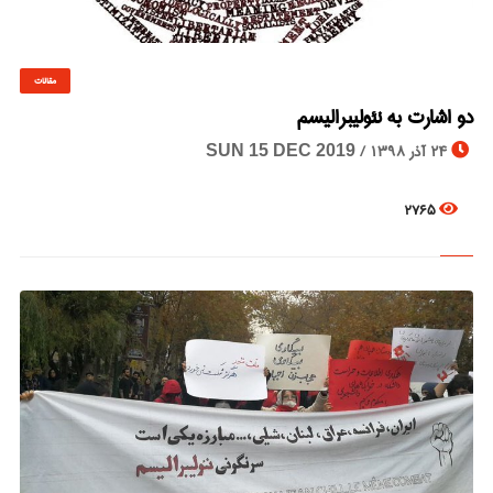
مقالات
© Image Copyrights Title
دو اشارت به نئولیبرالیسم
24 آذر 1398 /
SUN 15 DEC 2019
2765