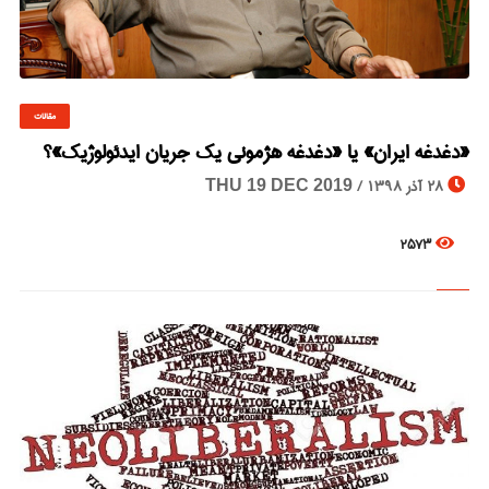
مقالات
© Image Copyrights Title
«دغدغه ایران» یا «دغدغه هژمونی یک جریان ایدئولوژیک»؟
28 آذر 1398 /
THU 19 DEC 2019
2573