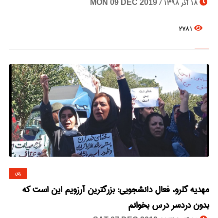
18 آذر 1398 /
MON 09 DEC 2019
2781
زنان
© Image Copyrights Title
مهدیه گلرو، فعال دانشجویی: بزرگترین آرزویم این است که
بدون دردسر درس بخوانم