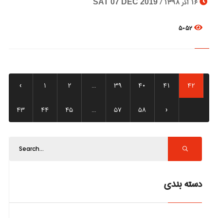
16 آذر 1398 /
SAT 07 DEC 2019
5052
‹
1
2
...
39
40
41
42
43
44
45
...
57
58
›
دسته بندی