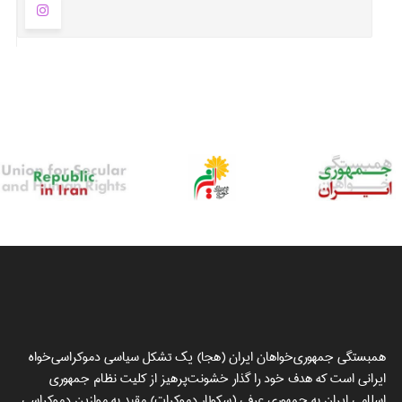
همبستگی جمهوری‌خواهان ایران (هجا) یک تشکل سیاسی دموکراسی‌خواه
ایرانی است که هدف خود را گذار خشونت‌پرهیز از کلیت نظام جمهوری
اسلامی ایران به جمهوری عرفی (سکولار دموکرات) مقید به موازین دموکراسی