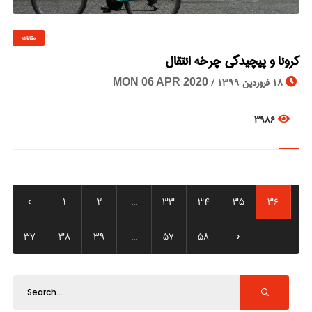
مقالات
© Image Copyrights Title
کرونا و پیچیدگی چرخه انتقال
18 فروردین 1399 /
MON 06 APR 2020
3986
‹
1
2
...
33
34
35
36
37
38
39
...
57
58
›