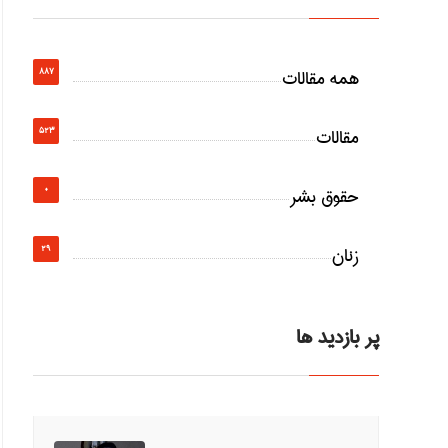
همه مقالات
887
مقالات
523
حقوق بشر
0
زنان
29
پر بازدید ها