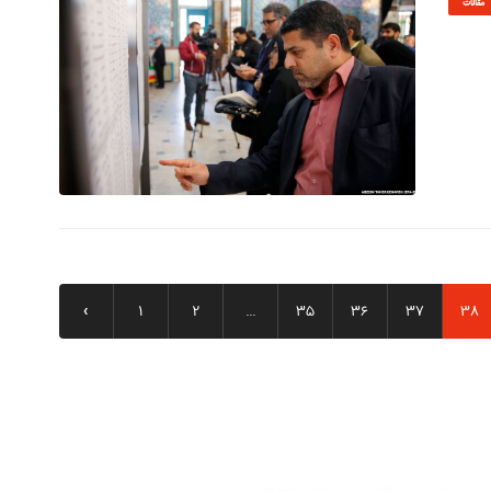
مقالات
© Image Copyrights Title
‹
1
2
...
35
36
37
38