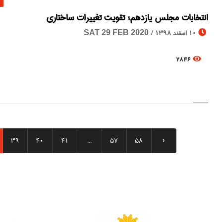
انتخابات مجلس یازدهم؛ تقویت تغییرات ساختاری
10 اسفند 1398 /
SAT 29 FEB 2020
2846
39
40
41
...
57
58
›